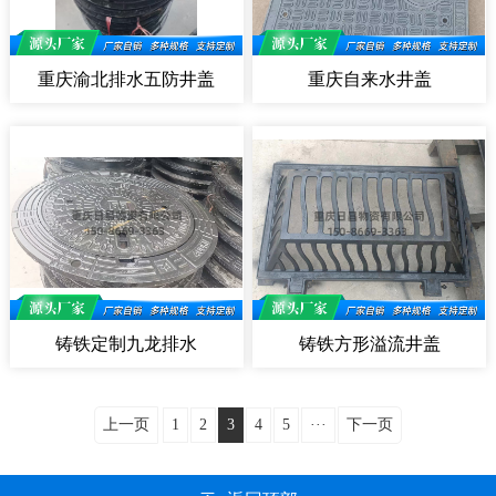
重庆渝北排水五防井盖
重庆自来水井盖
铸铁定制九龙排水
铸铁方形溢流井盖
上一页
1
2
3
4
5
···
下一页