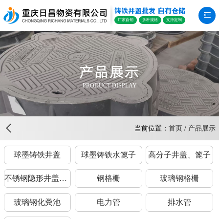
铸铁井盖批发 自有仓储
厂家自销
多种规格
支持定制
产品展示
PRODUCT DISPLAY
当前位置：
首页
/
产品展示
球墨铸铁井盖
球墨铸铁水篦子
高分子井盖、篦子
不锈钢隐形井盖、篦子
钢格栅
玻璃钢格栅
玻璃钢化粪池
电力管
排水管